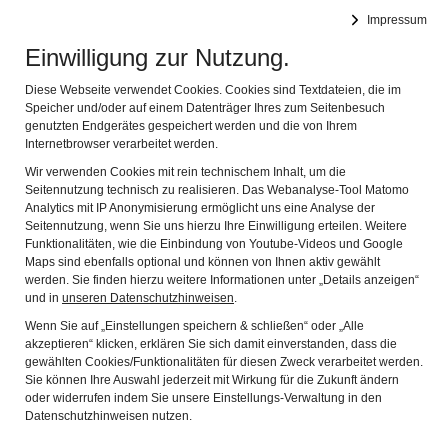
Teichmühle Steinwiesen
Impressum
Navig
Museum und Betrieb zugleich
Einwilligung zur Nutzung.
Diese Webseite verwendet Cookies. Cookies sind Textdateien, die im
Speicher und/oder auf einem Datenträger Ihres zum Seitenbesuch
genutzten Endgerätes gespeichert werden und die von Ihrem
Internetbrowser verarbeitet werden.
Wir verwenden Cookies mit rein technischem Inhalt, um die
Eigentumsverhältnisse
Seitennutzung technisch zu realisieren. Das Webanalyse-Tool Matomo
Wie es funktioniert
Analytics mit IP Anonymisierung ermöglicht uns eine Analyse der
Seitennutzung, wenn Sie uns hierzu Ihre Einwilligung erteilen. Weitere
Wohnungsbedingungen
Funktionalitäten, wie die Einbindung von Youtube-Videos und Google
Maps sind ebenfalls optional und können von Ihnen aktiv gewählt
Als Betrieb
werden. Sie finden hierzu weitere Informationen unter „Details anzeigen“
und in
unseren Datenschutzhinweisen
.
Der altdeutsche Sägegatter
Wenn Sie auf „Einstellungen speichern & schließen“ oder „Alle
Das Bretterfloß
akzeptieren“ klicken, erklären Sie sich damit einverstanden, dass die
Mühlen und Flößerei
gewählten Cookies/Funktionalitäten für diesen Zweck verarbeitet werden.
Sie können Ihre Auswahl jederzeit mit Wirkung für die Zukunft ändern
Die Blöchertrift
oder widerrufen indem Sie unsere Einstellungs-Verwaltung in den
Datenschutzhinweisen nutzen.
Veröffentlichungen