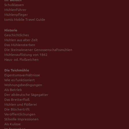
Schulklassen
Mühlenführer
Mühlenpfleger
tomis Mobile Travel Guide
Historie
Geschichtliches
Mühlen aus alter Zeit
Das Mühlensterben
Die Steinwiesener Genossenschaftsmühlen
Mühlenauflistung von 1862
Haus- od. Floßzeichen
Die Teichmühle
Eigentumsverhältnisse
Wie es funktioniert
Wohnungsbedingungen
Als Betrieb
Der altdeutsche Sägegatter
Das Bretterfloß
Mühlen und Flößerei
Die Blöchertrift
Veröffentlichungen
Stilvolle Impressionen
Als Kulisse
Im Fernsehen