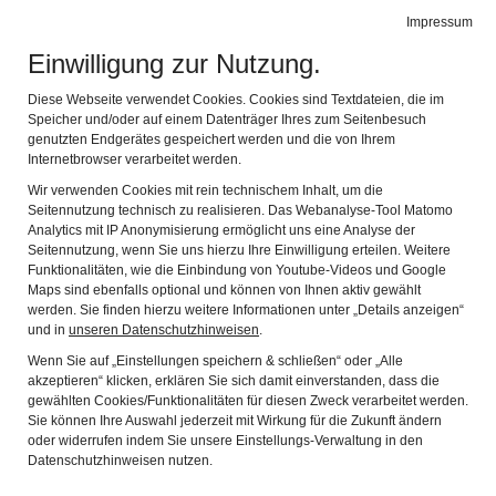
Teichmühle Steinwiesen
Impressum
Navig
Museum und Betrieb zugleich
Einwilligung zur Nutzung.
Diese Webseite verwendet Cookies. Cookies sind Textdateien, die im
Speicher und/oder auf einem Datenträger Ihres zum Seitenbesuch
genutzten Endgerätes gespeichert werden und die von Ihrem
Internetbrowser verarbeitet werden.
Wir verwenden Cookies mit rein technischem Inhalt, um die
Bedeutung der Mühlräder
Seitennutzung technisch zu realisieren. Das Webanalyse-Tool Matomo
Erlebnis Umgebung
Analytics mit IP Anonymisierung ermöglicht uns eine Analyse der
Seitennutzung, wenn Sie uns hierzu Ihre Einwilligung erteilen. Weitere
Landkreis Kronach - Oberfrankens Spitze!
Funktionalitäten, wie die Einbindung von Youtube-Videos und Google
Maps sind ebenfalls optional und können von Ihnen aktiv gewählt
Frühere Internetauftritte
werden. Sie finden hierzu weitere Informationen unter „Details anzeigen“
und in
unseren Datenschutzhinweisen
.
Wenn Sie auf „Einstellungen speichern & schließen“ oder „Alle
Unser Landkreis Kronach -
akzeptieren“ klicken, erklären Sie sich damit einverstanden, dass die
gewählten Cookies/Funktionalitäten für diesen Zweck verarbeitet werden.
Oberfrankens Spitze!
Sie können Ihre Auswahl jederzeit mit Wirkung für die Zukunft ändern
oder widerrufen indem Sie unsere Einstellungs-Verwaltung in den
Initiator: Mühlvogt Landrat Klaus Löffler
Datenschutzhinweisen nutzen.
Text: Bernd Graf